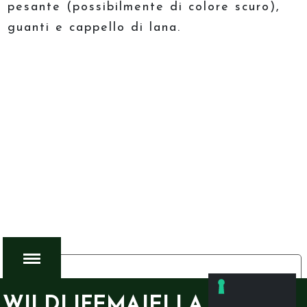
pesante (possibilmente di colore scuro),
guanti e cappello di lana.
LE TUE PREFERENZE RELATIVE ALLA PRIVACY
Informativa sulla raccolta
WILDLIFEMAJELLA